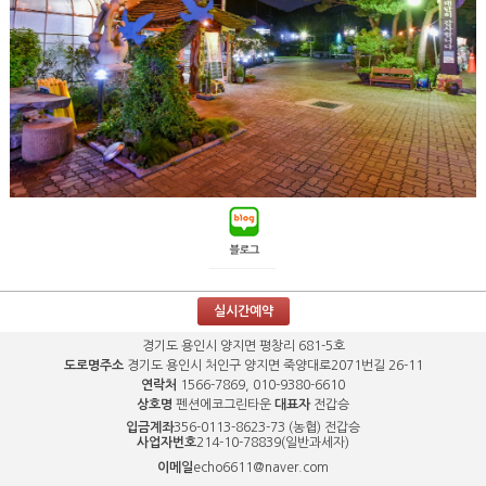
실시간예약
경기도 용인시 양지면 평창리 681-5호
도로명주소
경기도 용인시 처인구 양지면 죽양대로2071번길 26-11
연락처
1566-7869, 010-9380-6610
상호명
펜션에코그린타운
대표자
전갑승
입금계좌
356-0113-8623-73 (농협) 전갑승
사업자번호
214-10-78839(일반과세자)
이메일
echo6611@naver.com