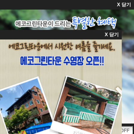
X 닫기

펜션소개
객실안내
스페셜
주변여행
예약안내
교통안내
X 닫기
오늘하루 이창을 열지 않기