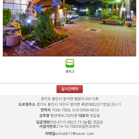
실시간예약
경기도 용인시 양지면 평창리 681-5호
도로명주소
경기도 용인시 처인구 양지면 죽양대로2071번길 26-11
연락처
1566-7869, 010-9380-6610
상호명
펜션에코그린타운
대표자
전갑승
입금계좌
356-0113-8623-73 (농협) 전갑승
사업자번호
214-10-78839(일반과세자)
이메일
echo6611@naver.com