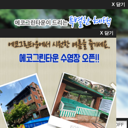
X 닫기

펜션소개
객실안내
스페셜
주변여행
예약안내
교통안내
X 닫기
오늘하루 이창을 열지 않기